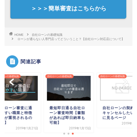
＞＞＞簡単審査はこちらから
HOME
自社ローンの基礎知識
ローンが通らない人専門店ってどういうこと？【自社ローン対応店について】
関連記事
ローンの基礎知識
自社ローンの基礎知識
自社ローンの基礎知識
自社ローン審査に通
最短即日通る自社ロ
自社ローンの契約
りやすい職業と特徴
ーン審査時間【書類
キャンセルしたい
【何が重視されるの
があれば即日納車も
に見るページ
か？】
可能】
2019年7
2019年1月21日
2019年1月13日