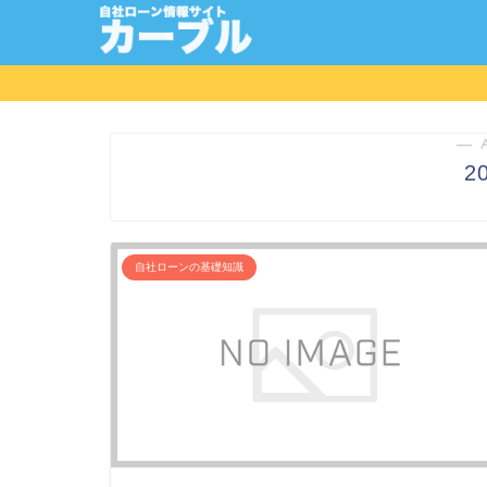
― 
2
自社ローンの基礎知識