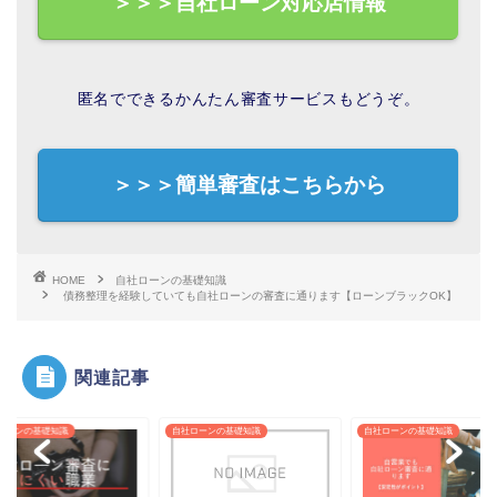
＞＞＞自社ローン対応店情報
匿名でできるかんたん審査サービスもどうぞ。
＞＞＞簡単審査はこちらから
HOME
自社ローンの基礎知識
債務整理を経験していても自社ローンの審査に通ります【ローンブラックOK】
関連記事
ローンの基礎知識
自社ローンの基礎知識
自社ローンの基礎知識