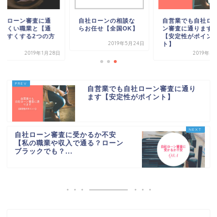
自社ローン審査に通
自社ローンの相談な
自営業でも自社ロ
りにくい職業と【通
らお任せ【全国OK】
ン審査に通ります
りやすくする2つの方
【安定性がポイン
2019年5月24日
法】
ト】
2019年1月28日
2019年1
自営業でも自社ローン審査に通り
ます【安定性がポイント】
自社ローン審査に受かるか不安
【私の職業や収入で通る？ローン
ブラックでも？...