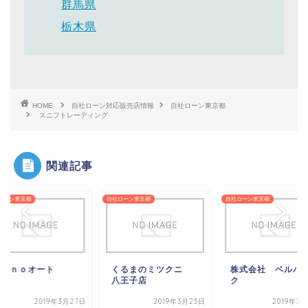
群馬県
栃木県
HOME
自社ローン対応販売店情報
自社ローン東京都
スニフトレーディング
関連記事
ローン東京都
自社ローン東京都
自社ローン東京都
ｎａｎｏオート
くるまのミツクニ
株式会社 ベルパ
八王子店
ク
2019年3月27日
2019年3月25日
2019年3