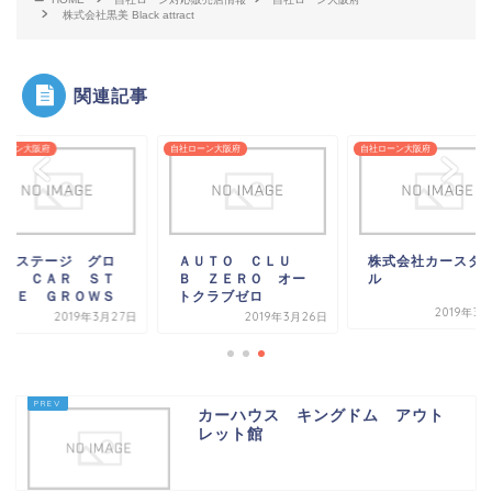
株式会社黒美 Black attract
関連記事
ローン大阪府
自社ローン大阪府
自社ローン大阪府
カーステージ グロ
ＡＵＴＯ ＣＬＵ
株式会社カースタ
ース ＣＡＲ ＳＴ
Ｂ ＺＥＲＯ オー
ル
ＡＧＥ ＧＲＯＷＳ
トクラブゼロ
2019年3
2019年3月27日
2019年3月26日
カーハウス キングドム アウト
レット館