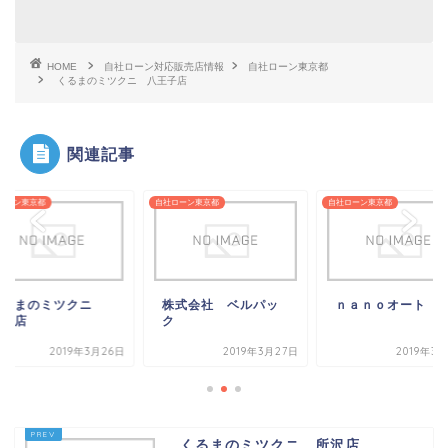
HOME
自社ローン対応販売店情報
自社ローン東京都
くるまのミツクニ 八王子店
関連記事
ローン東京都
自社ローン東京都
自社ローン東京都
くるまのミツクニ
株式会社 ベルパッ
ｎａｎｏオート
練馬店
ク
2019年3月26日
2019年3月27日
2019年3
くるまのミツクニ 所沢店