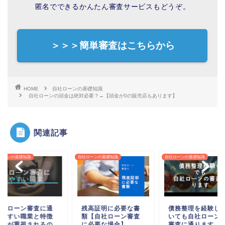
匿名でできるかんたん審査サービスもどうぞ。
＞＞＞簡単審査はこちらから
HOME
自社ローンの基礎知識
自社ローンの頭金は絶対必要？→【頭金が0の販売店もあります】
関連記事
ローンの基礎知識
自社ローンの基礎知識
自社ローンの基礎知識
自社ローン審査に通
残高証明に必要な書
債務整理を経験し
りやすい職業と特徴
類【自社ローン審査
いても自社ローン
【何が重視されるの
に必要な場合】
審査に通ります【